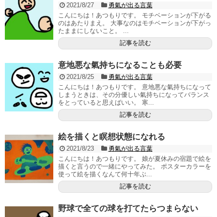
2021/8/27
勇氣が出る言葉
こんにちは！あつもりです。 モチベーションが下がる
のはあたりまえ。 大事なのはモチベーションが下がっ
たままにしないこと。 ...
記事を読む
意地悪な氣持ちになることも必要
2021/8/25
勇氣が出る言葉
こんにちは！あつもりです。 意地悪な氣持ちになって
しまうときは、その分優しい氣持ちになってバランス
をとっていると思えばいい。 寒...
記事を読む
絵を描くと瞑想状態になれる
2021/8/23
勇氣が出る言葉
こんにちは！あつもりです。 娘が夏休みの宿題で絵を
描くと言うので一緒にやってみた。 ポスターカラーを
使って絵を描くなんて何十年ぶ...
記事を読む
野球で全ての球を打てたらつまらない