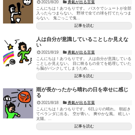
2021/8/20
勇氣が出る言葉
こんにちは！あつもりです。 バスケでシュートが全部
入ったらつまらない。 野球で全ての球を打てたらつま
らない。 鬼ごっこで鬼...
記事を読む
人は自分が意識していることしか見えな
い
2021/8/19
勇氣が出る言葉
こんにちは！あつもりです。 人は自分が意識している
ことしか見えない。 目に映るもの全てを処理していた
ら脳がパンクしてしまうため、...
記事を読む
雨が長かったから晴れの日を幸せに感じ
る
2021/8/18
勇氣が出る言葉
こんにちは！あつもりです。 6日ぶりの晴れ。 朝起き
てベランダに出る。 空が青い。 爽やかな風。 眩しい
太陽。...
記事を読む