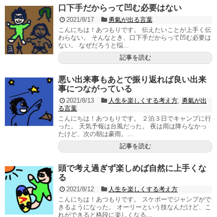
口下手だからって凹む必要はない
2021/8/17
勇氣が出る言葉
こんにちは！あつもりです。 伝えたいことが上手く伝
わらない。 そんなとき、口下手だからって凹む必要は
ない。 なぜだろうと悩...
記事を読む
悪い出来事もあとで振り返れば良い出来
事につながっている
2021/8/13
人生を楽しくする考え方
,
勇氣が出
る言葉
こんにちは！あつもりです。 ２泊３日でキャンプに行
った。 天気予報は台風だった。 夜は雨は降らなかっ
たけど、次の朝は豪雨。...
記事を読む
頭で考え過ぎず楽しめば自然に上手くな
る
2021/8/12
人生を楽しくする考え方
こんにちは！あつもりです。 スケボーでジャンプがで
きるようになった。 オーリーという技なんだけど、こ
れができると格段に楽しくなる...