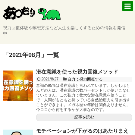
視力回復体験や瞑想方法など人生を楽しくするための情報を発信
中
「
2021年08月
」
一覧
潜在意識を使った視力回復メソッド
2021/8/27
自力で視力回復する
意識の95%は潜在意識と言われています。しかしほと
んどの人は、潜在意識の数パーセントしか使いこなせ
ていません。この強力で壮大な潜在意識を使うこと
で、人間がもともと持っている自然治癒力を引き出す
ことができます。メガネ歴や年齢は関係ありません。
今ココから何をするかが大事なのです。
記事を読む
モチベーションが下がるのはあたりまえ