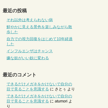
最近の投稿
それ以外は考えられない病
鮮やかに見える景色を楽しみながら散
歩した
自力での視力回復をはじめて10年経過
した
インフルエンザはチャンス
嫌な奴がいい奴に変わる
最近のコメント
できるだけメガネをかけないで自分の
目で見ることを意識する
に
さとぅ
より
できるだけメガネをかけないで自分の
目で見ることを意識する
に
atumori
よ
り