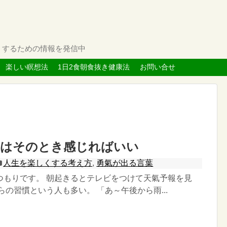
くするための情報を発信中
楽しい瞑想法
1日2食朝食抜き健康法
お問い合せ
氣はそのとき感じればいい
人生を楽しくする考え方
,
勇氣が出る言葉
つもりです。 朝起きるとテレビをつけて天氣予報を見
らの習慣という人も多い。 「あ～午後から雨...