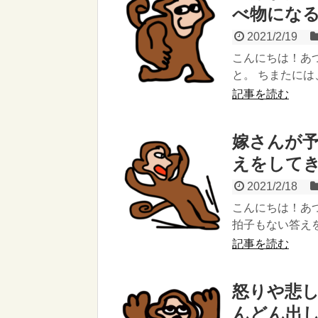
べ物にな
2021/2/19
こんにちは！あ
と。 ちまたには
記事を読む
嫁さんが
えをして
2021/2/18
こんにちは！あ
拍子もない答えを
記事を読む
怒りや悲
んどん出