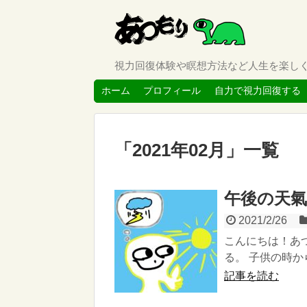
視力回復体験や瞑想方法など人生を楽し
ホーム
プロフィール
自力で視力回復する
「
2021年02月
」
一覧
午後の天
2021/2/26
こんにちは！あ
る。 子供の時か
記事を読む