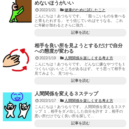
めないほうがいい
2022/1/21
健康のために試したこと
こんにちは！あつもりです。 「脂っこいものを食べる
と胃もたれする」 そう信じていればそうなる。 これ
に年齢が加わるとさらに強力...
記事を読む
相手を良い所を見ようとするだけで自分
への態度が変わる
2022/1/19
人間関係を楽しくする考え方
こんにちは！あつもりです。 どんなに嫌なやつでも１
つくらいはいいところがあるはず。 そう思って相手を
見てみよう。 見つから...
記事を読む
人間関係を変える３ステップ
2022/1/17
人間関係を楽しくする考え方
こんにちは！あつもりです。 人間関係を変える３ステ
ップ １，相手をダメ出しした自分を許す ２，相手の
悪い所だけでなく良い所を探して...
記事を読む