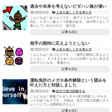
過去や未来を考えないピダハン族が凄い
2022/1/14
人生を楽しくする考え方
こんにちは！あつもりです。 南アメリカのアマゾンに
住む、ピダハン族という民族がある。 漁や狩りをして
暮らしているのだけど、彼の言...
記事を読む
相手の期待に応えようとしない
2022/1/12
人生を楽しくする考え方
こんにちは！あつもりです。 「相手の期待に応えよう
としない」 そうするとめっちゃ心が軽くなるし生きる
のがラクになる。 家族から...
記事を読む
運転免許のメガネ条件解除という望みを
叶えた方と対談しました
2022/1/12
自力で視力回復する
こんにちは！勇氣プレゼンター×視力回復コンサルタ
ントのあつもりです。 今回は、自力で視力回復にチャ
レンジしている西村紀子さんと...
記事を読む