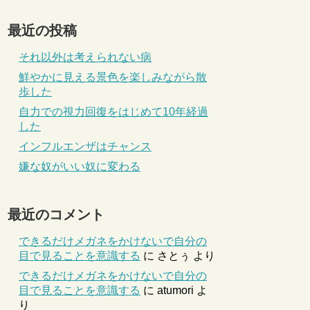
最近の投稿
それ以外は考えられない病
鮮やかに見える景色を楽しみながら散
歩した
自力での視力回復をはじめて10年経過
した
インフルエンザはチャンス
嫌な奴がいい奴に変わる
最近のコメント
できるだけメガネをかけないで自分の
目で見ることを意識する
に
さとぅ
より
できるだけメガネをかけないで自分の
目で見ることを意識する
に
atumori
よ
り