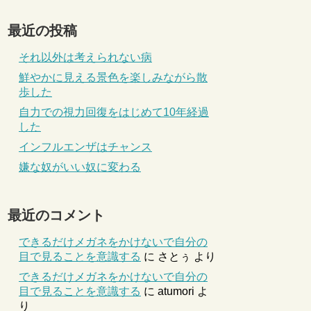
最近の投稿
それ以外は考えられない病
鮮やかに見える景色を楽しみながら散
歩した
自力での視力回復をはじめて10年経過
した
インフルエンザはチャンス
嫌な奴がいい奴に変わる
最近のコメント
できるだけメガネをかけないで自分の
目で見ることを意識する
に
さとぅ
より
できるだけメガネをかけないで自分の
目で見ることを意識する
に
atumori
よ
り