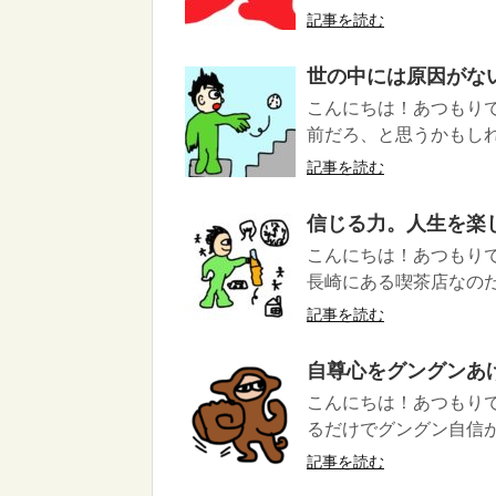
記事を読む
世の中には原因がな
こんにちは！あつもりで
前だろ、と思うかもしれ
記事を読む
信じる力。人生を楽
こんにちは！あつもり
長崎にある喫茶店なのだ
記事を読む
自尊心をグングンあ
こんにちは！あつもりで
るだけでグングン自信が
記事を読む