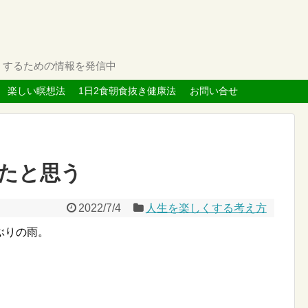
くするための情報を発信中
楽しい瞑想法
1日2食朝食抜き健康法
お問い合せ
たと思う
2022/7/4
人生を楽しくする考え方
ぶりの雨。