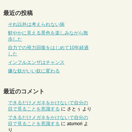
最近の投稿
それ以外は考えられない病
鮮やかに見える景色を楽しみながら散
歩した
自力での視力回復をはじめて10年経過
した
インフルエンザはチャンス
嫌な奴がいい奴に変わる
最近のコメント
できるだけメガネをかけないで自分の
目で見ることを意識する
に
さとぅ
より
できるだけメガネをかけないで自分の
目で見ることを意識する
に
atumori
よ
り