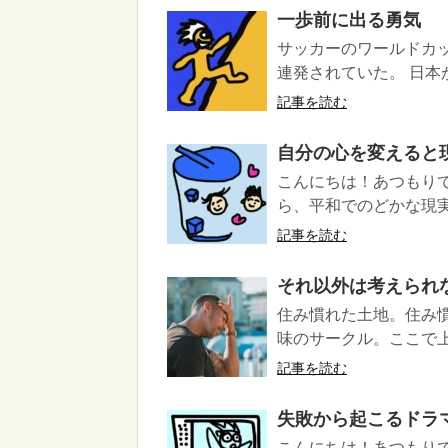
一歩前に出る勇気
サッカーのワールドカッ
連発されていた。 日本
記事を読む
自分の心を変えると
こんにちは！あつもりで
ら、平和でのどかな現実
記事を読む
それ以外は考えられ
住み慣れた土地。住み
味のサークル。ここで上
記事を読む
失敗から起こるドラ
こんにちは！あつもりで