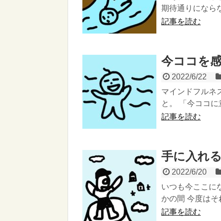
期待通りにならな
記事を読む
今ココを
2022/6/22
マインドフルネ
と。 「今ココに
記事を読む
手に入れ
2022/6/20
いつも今ここに
かの間 今度はそ
記事を読む