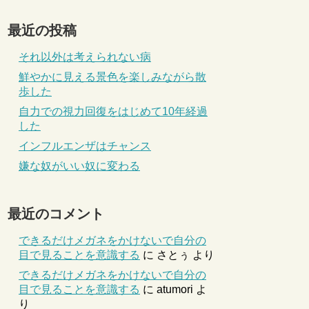
最近の投稿
それ以外は考えられない病
鮮やかに見える景色を楽しみながら散
歩した
自力での視力回復をはじめて10年経過
した
インフルエンザはチャンス
嫌な奴がいい奴に変わる
最近のコメント
できるだけメガネをかけないで自分の
目で見ることを意識する
に
さとぅ
より
できるだけメガネをかけないで自分の
目で見ることを意識する
に
atumori
よ
り