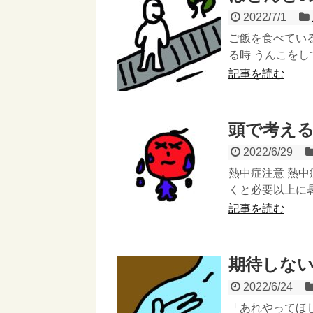
2022/7/1
ご飯を食べている
る時 うんこをし
記事を読む
頭で考え
2022/6/29
熱中症注意 熱中
くと必要以上に暑
記事を読む
期待しな
2022/6/24
「あれやってほし