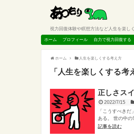
視力回復体験や瞑想方法など人生を楽し
ホーム
プロフィール
自力で視力回復する
ホーム
人生を楽しくする考え方
「
人生を楽しくする考
正しさスイ
2022/7/15
「こうすべきだ
ある。 世の中の
記事を読む