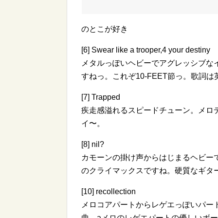
のとこが好き
[6] Swear like a trooper,4 your destiny
メタルっぽいヘビーでアグレッシブな
すねっ。これぞ10-FEET節っ。歌詞
[7] Trapped
疾走感溢れるスピードチューン。メロ
イ〜。
[8] nil?
カモーンの掛け声からはじまるヘビー
のクライマックスですね。硬質なギタ
[10] recollection
メロコアパートからレゲエっぽいパー
曲。aメロのレゲエパートの優しいボ