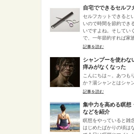
自宅でできるセルフ
セルフカットできると
いので時間を節約でき
いですよね。そしてい
で、一年節約すれば家
記事を読む
シャンプーを使わな
痒みがなくなった
こんにちは～。あつもり(@
か？湯シャンとはシャン
記事を読む
集中力を高める瞑想
などを紹介
瞑想をやっていると雑
はじめたばかりの頃は