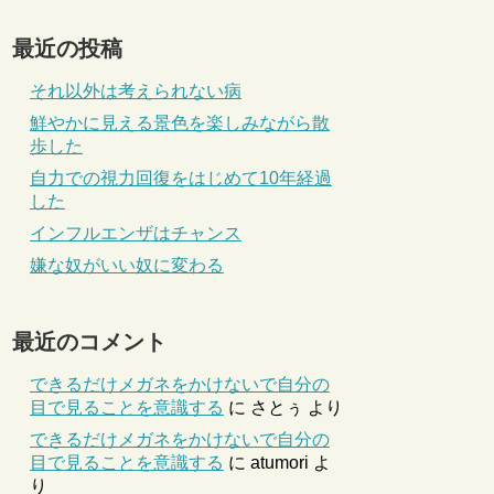
最近の投稿
それ以外は考えられない病
鮮やかに見える景色を楽しみながら散
歩した
自力での視力回復をはじめて10年経過
した
インフルエンザはチャンス
嫌な奴がいい奴に変わる
最近のコメント
できるだけメガネをかけないで自分の
目で見ることを意識する
に
さとぅ
より
できるだけメガネをかけないで自分の
目で見ることを意識する
に
atumori
よ
り