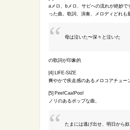
aメロ、bメロ、サビへの流れが絶妙
った曲。歌詞、演奏、メロディどれも
母は泣いた〜深々と泣いた
の歌詞が印象的
[4] LIFE-SIZE
爽やかで疾走感のあるメロコアチュー
[5] Pee!Caa!Poo!
ノリのあるポップな曲。
たまには逃げ出せ、明日から奴