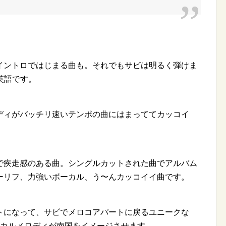
イントロではじまる曲も。それでもサビは明るく弾けま
は英語です。
ディがバッチリ速いテンポの曲にはまっててカッコイ
で疾走感のある曲。シングルカットされた曲でアルバム
ーリフ、力強いボーカル、う〜んカッコイイ曲です。
トになって、サビでメロコアパートに戻るユニークな
ーカルメロディが南国をイメージさせます。