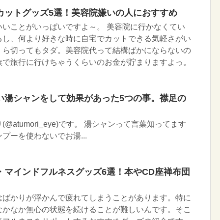
カットグッズ5選！美容院嫌いの人におすすめ
いいことがいっぱいですよ～。 美容院に行かなくてい
るし、何より好きな時に自宅でカットできる気軽さがい
くら切ってもタダ。美容院代って結構ばかにならないの
族で旅行に行けちゃうくらいのお金が貯まりますよっ。
い湯シャンをして効果があった5つの事。襟足の
atumori_eye)です。 湯シャンって言葉知ってます
プーを使わないでお湯...
・マインドフルネスグッズ6選！本やCD座禅布団
念ばかりが浮かんで疲れてしまうことがあります。特に
なかなか無心の状態を続けることが難しいんです。そこ