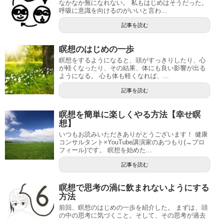
なかなか無になれない。 私もはじめはそうだった。
呼吸に意識を向けるのがいいと言わ...
記事を読む
瞑想のはじめの一歩
瞑想をするようになると、頭がすっきりしたり、心
が軽くなったり、その結果、体にも良い影響が出る
ようになる。 心も体も軽くなれば、...
記事を読む
瞑想を簡単に楽しくやる方法【幸せ瞑
想】
いつもお読みいただきありがとうございます！ 健康
コンサルタント×YouTube講演家のあつもり(→プロ
フィール)です。 瞑想を始めた...
記事を読む
瞑想で思考の渦に飲まれないようにする
方法
前回、瞑想のはじめの一歩を紹介した。 まずは、頭
の中の思考に気づくこと。そして、その思考が過去