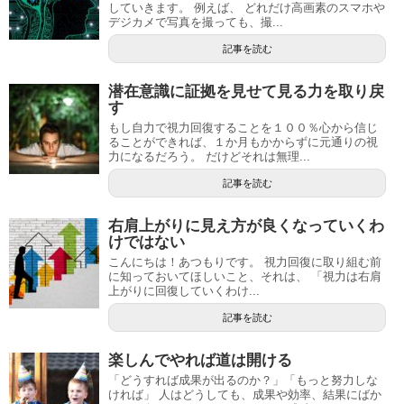
していきます。 例えば、 どれだけ高画素のスマホや
デジカメで写真を撮っても、撮...
記事を読む
潜在意識に証拠を見せて見る力を取り戻
す
もし自力で視力回復することを１００％心から信じ
ることができれば、１か月もかからずに元通りの視
力になるだろう。 だけどそれは無理...
記事を読む
右肩上がりに見え方が良くなっていくわ
けではない
こんにちは！あつもりです。 視力回復に取り組む前
に知っておいてほしいこと、それは、 「視力は右肩
上がりに回復していくわけ...
記事を読む
楽しんでやれば道は開ける
「どうすれば成果が出るのか？」「もっと努力しな
ければ」 人はどうしても、成果や効率、結果にばか