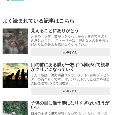
よく読まれている記事はこちら
見えることにありがとう
月９のドラマ「君が心をくれたから」を見てそのと
き感じたこと。 ストーリーは、好きな人の命を救う
代わりに自分の五感がなくなってい...
記事を読む
目の前にある膜が一枚ずつ剥がれて視界
がクリアになっていく
こんにちは！視力回復コンサルタント×勇氣プレゼン
ターのあつもりです。 私は0.1以下だった視力を独自
の回復法で0.9まで回復さ...
記事を読む
子供の目に過干渉になりすぎないほうが
いい
自分の子供に視力が悪くなってほしくない、そう思