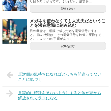
り目を向けがちです。 けれども、成功を...
記事を読む
メガネを使わなくても大丈夫だというこ
とを潜在意識に刻み込む
目の機能は、網膜で感じた光を電気信号にするこ
と。 脳の機能は、その電気信号を映像に変換するこ
と。 この２つの手順があって...
記事を読む
反対側の氣持ちになればどっちも間違ってない
ことに氣づく
意識的に時計を見ないようにすると体が頭から
解放されてラクになる